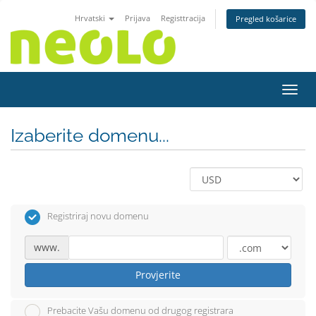
Hrvatski
Prijava
Registtracija
Pregled košarice
Preba
Izaberite domenu...
Registriraj novu domenu
www.
Provjerite
Prebacite Vašu domenu od drugog registrara