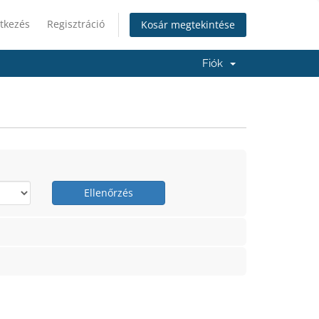
tkezés
Regisztráció
Kosár megtekintése
Fiók
Ellenőrzés