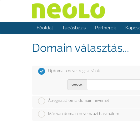
Főoldal
Tudásbázis
Partnerek
Kapcso
Domain választás...
Új domain nevet regisztrálok
www.
Átregisztrálom a domain nevemet
Már van domain nevem, azt használom