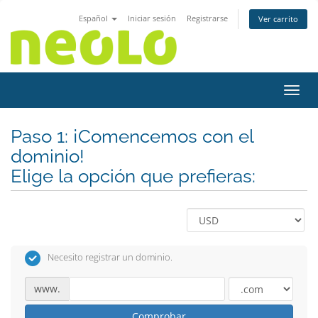
Español
Iniciar sesión
Registrarse
Ver carrito
Activ
Paso 1: ¡Comencemos con el
dominio!
Elige la opción que prefieras:
Necesito registrar un dominio.
www.
Comprobar