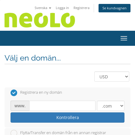
Svenska
Logga in
Registrera
Se kundvagnen
Växla
Välj en domän...
Registrera en ny domän
www.
Kontrollera
Flytta/Transfer en domän från en annan registrar