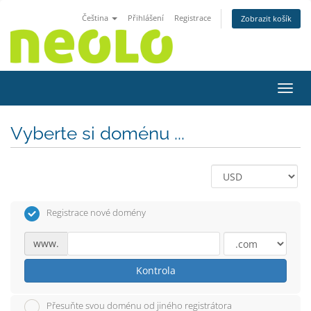
Čeština
Přihlášení
Registrace
Zobrazit košík
Přepn
Vyberte si doménu ...
Registrace nové domény
www.
Kontrola
Přesuňte svou doménu od jiného registrátora