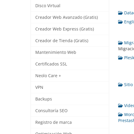
Disco Virtual
Datac
Creador Web Avanzado (Gratis)
Engli
Creador Web Express (Gratis)
Creador de Tienda (Gratis)
Migra
Migraci
Mantenimiento Web
Plesk
Certificados SSL
Neolo Care +
Sitio
VPN
Backups
Video
Consultoría SEO
WordP
Prestas
Registro de marca