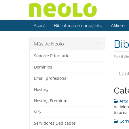
Acasă
Biblioteca de cunoștințe
Afiliere
Bib
Más de Neolo
Soporte Prioritario
Portal clie
Dominios
Email profesional
Cat
Hosting
Hosting Premium
Área 
Activid
VPS
tu área
Corre
Servidores Dedicados