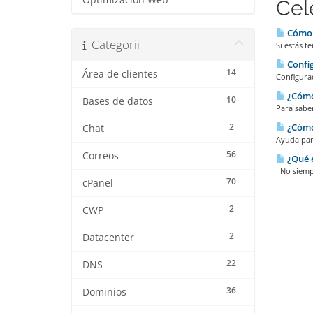
Optimización Web
Cel
Cómo s
Categorii
Si estás 
Config
14
Área de clientes
Configura
¿Cómo 
10
Bases de datos
Para saber
2
¿Cómo 
Chat
Ayuda para
56
Correos
¿Qué e
No siempr
70
cPanel
2
CWP
2
Datacenter
22
DNS
36
Dominios