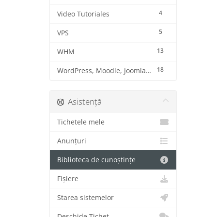
4
Video Tutoriales
5
VPS
13
WHM
18
WordPress, Moodle, Joomla, Prestashop y otros CMS
Asistență
Tichetele mele
Anunțuri
Biblioteca de cunoștințe
Fișiere
Starea sistemelor
Deschide Tichet