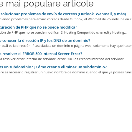
e mai populare articole
olucionar problemas de envío de correos (Outlook, Webmail, y más)
teniendo problemas para enviar correos desde Outlook, el Webmail de Roundcube en cP
uración de PHP que no se puede modificar
ción de PHP que no se puede modificar El Hosting Compartido (shared) y Hosting...
conocer la dirección IP y los DNS de un dominio?
 cuál es la dirección IP asociada a un dominio o página web, solamente hay que hacer.
resolver el ERROR 500 Internal Server Error?
 resolver error interno de servidor, error 500 Los errores internos del servidor...
s un subdominio? ¿Cómo crear o eliminar un subdominio?
e es necesario registrar un nuevo nombre de dominio cuando el que ya posees funci