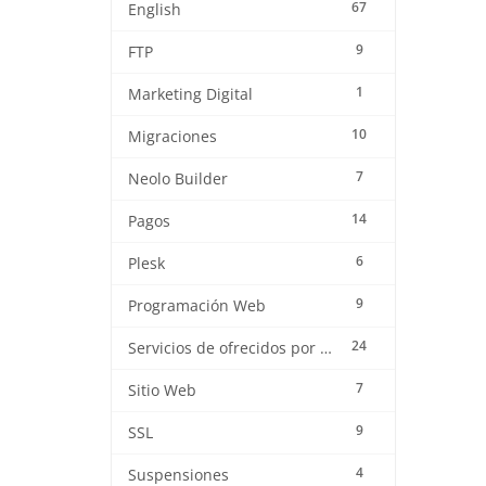
67
English
9
FTP
1
Marketing Digital
10
Migraciones
7
Neolo Builder
14
Pagos
6
Plesk
9
Programación Web
24
Servicios de ofrecidos por Neolo
7
Sitio Web
9
SSL
4
Suspensiones