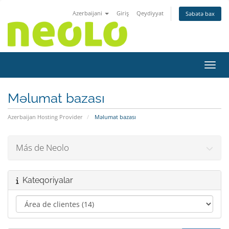
Azerbaijani
Giriş
Qeydiyyat
Səbətə bax
Naviq
Məlumat bazası
Azerbaijan Hosting Provider
Məlumat bazası
Más de Neolo
Kateqoriyalar