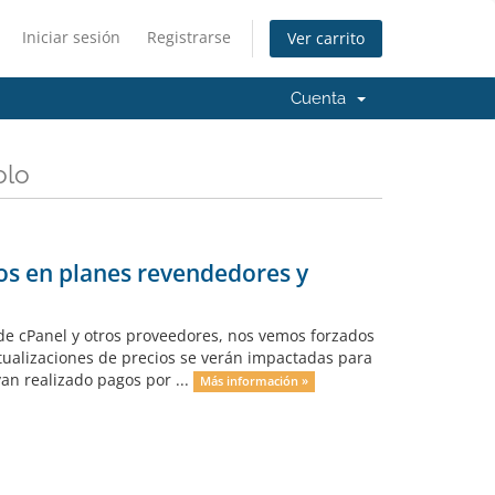
Iniciar sesión
Registrarse
Ver carrito
Cuenta
olo
ios en planes revendedores y
 de cPanel y otros proveedores, nos vemos forzados
ctualizaciones de precios se verán impactadas para
an realizado pagos por ...
Más información »