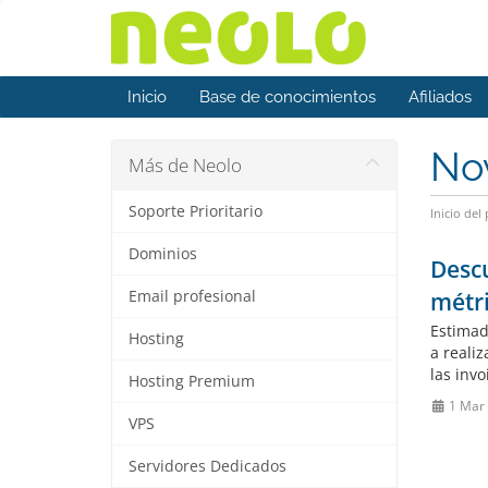
Inicio
Base de conocimientos
Afiliados
No
Más de Neolo
Soporte Prioritario
Inicio del 
Dominios
Descu
Email profesional
métri
Estimad
Hosting
a reali
las inv
Hosting Premium
1 Mar
VPS
Servidores Dedicados